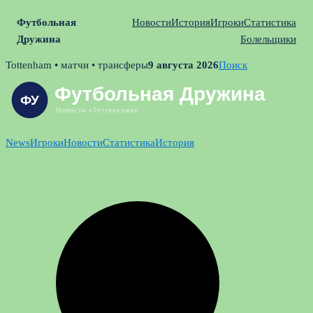
Футбольная
Новости
История
Игроки
Статистика
Дружина
Болельщики
Skip
Tottenham • матчи • трансферы
9 августа 2026
Поиск
to
content
News
Игроки
Новости
Статистика
История