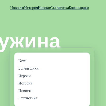
Новости
История
Игроки
Статистика
Болельщики
News
Болельщики
Игроки
История
Новости
Статистика