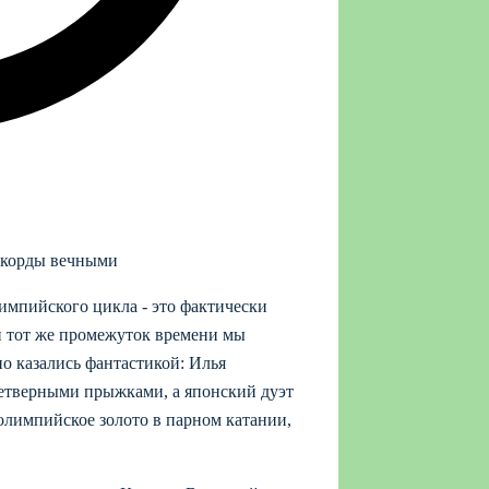
рекорды вечными
лимпийского цикла - это фактически
и тот же промежуток времени мы
о казались фантастикой: Илья
етверными прыжками, а японский дуэт
олимпийское золото в парном катании,