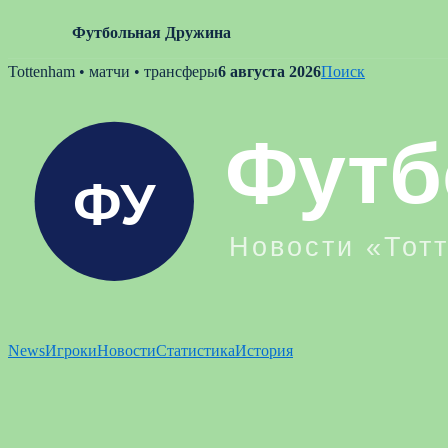
Футбольная Дружина
Skip
Tottenham • матчи • трансферы
6 августа 2026
Поиск
to
content
News
Игроки
Новости
Статистика
История