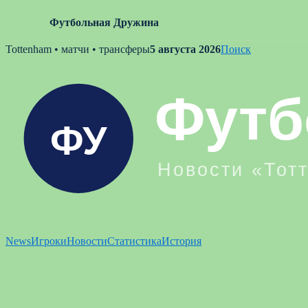
Футбольная Дружина
Skip
Tottenham • матчи • трансферы
5 августа 2026
Поиск
to
content
News
Игроки
Новости
Статистика
История