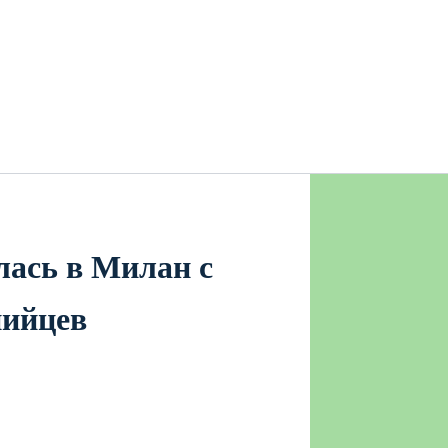
лась в Милан с
пийцев