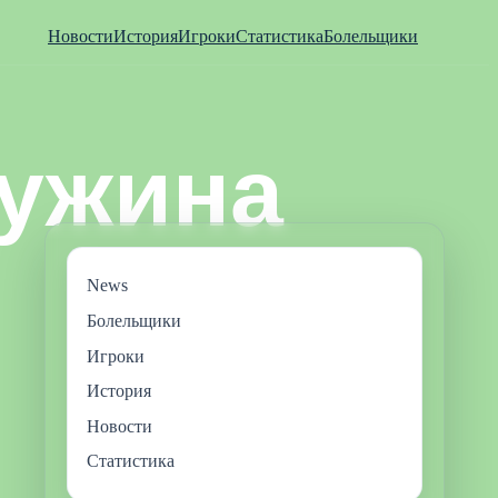
Новости
История
Игроки
Статистика
Болельщики
News
Болельщики
Игроки
История
Новости
Статистика