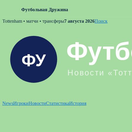
Футбольная Дружина
Skip
Tottenham • матчи • трансферы
7 августа 2026
Поиск
to
content
News
Игроки
Новости
Статистика
История