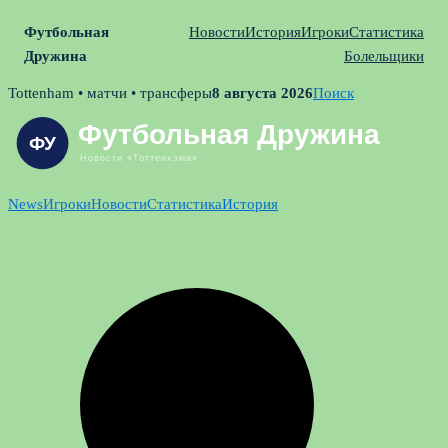
Футбольная
Новости
История
Игроки
Статистика
Дружина
Болельщики
Skip
Tottenham • матчи • трансферы
8 августа 2026
Поиск
to
content
News
Игроки
Новости
Статистика
История