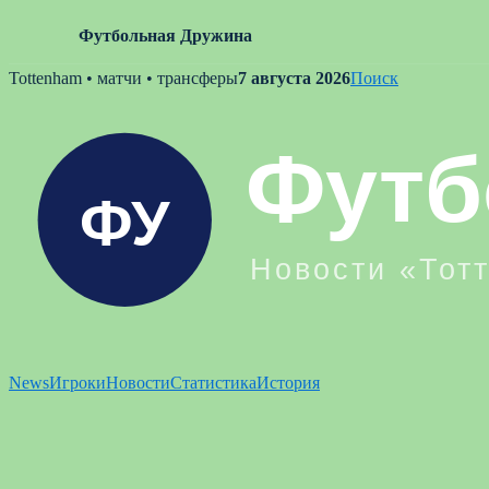
Футбольная Дружина
Skip
Tottenham • матчи • трансферы
7 августа 2026
Поиск
to
content
News
Игроки
Новости
Статистика
История