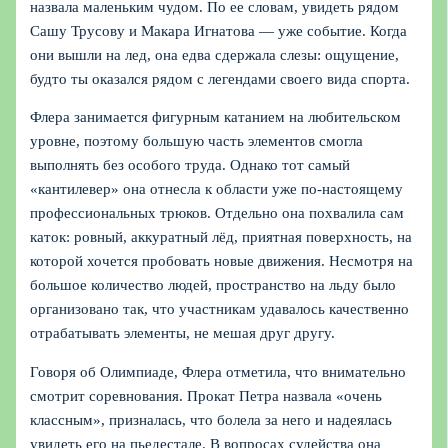
назвала маленьким чудом. По ее словам, увидеть рядом
Сашу Трусову и Макара Игнатова — уже событие. Когда
они вышли на лед, она едва сдержала слезы: ощущение,
будто ты оказался рядом с легендами своего вида спорта.
Флера занимается фигурным катанием на любительском
уровне, поэтому большую часть элементов смогла
выполнять без особого труда. Однако тот самый
«кантилевер» она отнесла к области уже по‑настоящему
профессиональных трюков. Отдельно она похвалила сам
каток: ровный, аккуратный лёд, приятная поверхность, на
которой хочется пробовать новые движения. Несмотря на
большое количество людей, пространство на льду было
организовано так, что участникам удавалось качественно
отрабатывать элементы, не мешая друг другу.
Говоря об Олимпиаде, Флера отметила, что внимательно
смотрит соревнования. Прокат Петра назвала «очень
классным», призналась, что болела за него и надеялась
увидеть его на пьедестале. В вопросах судейства она