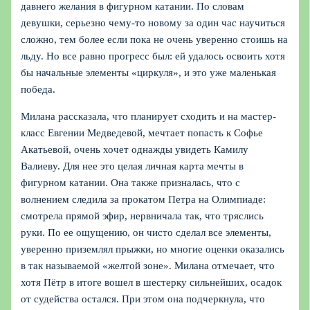
давнего желания в фигурном катании. По словам
девушки, серьезно чему‑то новому за один час научиться
сложно, тем более если пока не очень уверенно стоишь на
льду. Но все равно прогресс был: ей удалось освоить хотя
бы начальные элементы «циркуля», и это уже маленькая
победа.
Милана рассказала, что планирует сходить и на мастер-
класс Евгении Медведевой, мечтает попасть к Софье
Акатьевой, очень хочет однажды увидеть Камилу
Валиеву. Для нее это целая личная карта мечты в
фигурном катании. Она также призналась, что с
волнением следила за прокатом Петра на Олимпиаде:
смотрела прямой эфир, нервничала так, что тряслись
руки. По ее ощущению, он чисто сделал все элементы,
уверенно приземлял прыжки, но многие оценки оказались
в так называемой «желтой зоне». Милана отмечает, что
хотя Пётр в итоге вошел в шестерку сильнейших, осадок
от судейства остался. При этом она подчеркнула, что