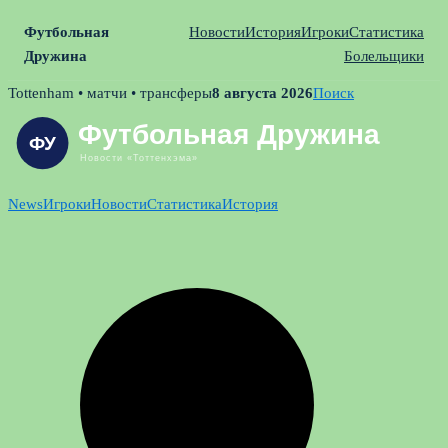
Футбольная
Новости
История
Игроки
Статистика
Дружина
Болельщики
Skip
Tottenham • матчи • трансферы
8 августа 2026
Поиск
to
content
News
Игроки
Новости
Статистика
История