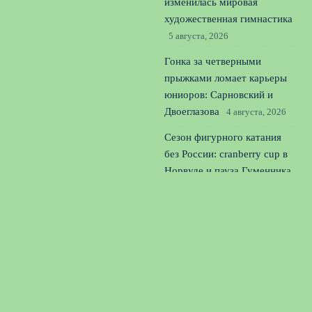
изменилась мировая
художественная гимнастика
5 августа, 2026
Гонка за четверными
прыжками ломает карьеры
юниоров: Сарновский и
Двоеглазова
4 августа, 2026
Сезон фигурного катания
без России: cranberry cup в
Норвуде и пауза Гуменника
3 августа, 2026
© 2026 Футбольная Дружина
Новости «Тоттенхэма»
News