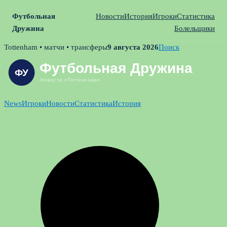
Футбольная
Новости
История
Игроки
Статистика
Дружина
Болельщики
Skip
Tottenham • матчи • трансферы
9 августа 2026
Поиск
to
content
News
Игроки
Новости
Статистика
История