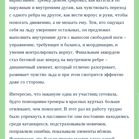
вариативнее. Тренер демонстрировал, как кататься по
наружным и внутренним дугам, как чувствовать переход
с одного ребра на другое, как вести корпус и руки, чтобы
помогать движению, а не мешать ему. Тем, кто ощущал
себя на льду увереннее остальных, он предложил
выполнить внутренние дуги с выносом свободной ноги –
упражнение, требующее и баланса, и координации, и
умения контролировать корпус. Финальным аккордом
стал беговой шаг вперед на внутреннем ребре –
динамичный элемент, который отлично разогревает,
развивает чувство льда и при этом смотрится эффектно
даже со стороны.
Интересно, что накануне одна из участниц сетовала,
будто помощники-тренеры в красных куртках больше
отвлекают, чем помогают. В этот раз их работу трудно
было упрекнуть в пассивности: они постоянно находились
среди катающихся, подстраховывали новичков,
поправляли ошибки, показывали элементы вблизи.
Фактически, это был не просто мастер-класс одной