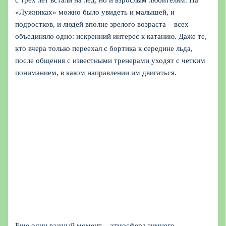
с трех лет встали на лед, но и взрослым любителям. На
«Лужниках» можно было увидеть и малышей, и
подростков, и людей вполне зрелого возраста – всех
объединяло одно: искренний интерес к катанию. Даже те,
кто вчера только переехал с бортика к середине льда,
после общения с известными тренерами уходят с четким
пониманием, в каком направлении им двигаться.
Еще один важный момент – атмосфера зимнего