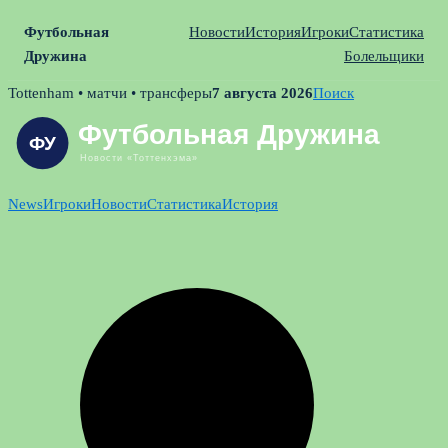
Футбольная
Новости
История
Игроки
Статистика
Дружина
Болельщики
Skip
Tottenham • матчи • трансферы
7 августа 2026
Поиск
to
content
News
Игроки
Новости
Статистика
История