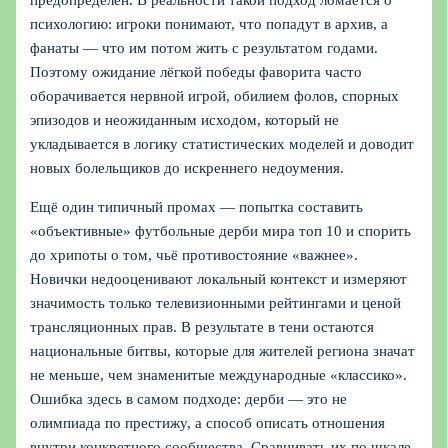
предопределён. В реальности такой подход ломается о
психологию: игроки понимают, что попадут в архив, а
фанаты — что им потом жить с результатом годами.
Поэтому ожидание лёгкой победы фаворита часто
оборачивается нервной игрой, обилием фолов, спорных
эпизодов и неожиданным исходом, который не
укладывается в логику статистических моделей и доводит
новых болельщиков до искреннего недоумения.
Ещё один типичный промах — попытка составить
«объективные» футбольные дерби мира топ 10 и спорить
до хрипоты о том, чьё противостояние «важнее».
Новички недооценивают локальный контекст и измеряют
значимость только телевизионными рейтингами и ценой
трансляционных прав. В результате в тени остаются
национальные битвы, которые для жителей региона значат
не меньше, чем знаменитые международные «классико».
Ошибка здесь в самом подходе: дерби — это не
олимпиада по престижу, а способ описать отношения
внутри конкретного сообщества. Сравнивать их по шкале