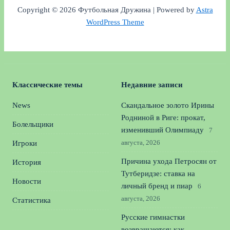
Copyright © 2026 Футбольная Дружина | Powered by
Astra
WordPress Theme
Классические темы
Недавние записи
News
Скандальное золото Ирины
Родниной в Риге: прокат,
Болельщики
изменивший Олимпиаду
7
августа, 2026
Игроки
Причина ухода Петросян от
История
Тутберидзе: ставка на
Новости
личный бренд и пиар
6
августа, 2026
Статистика
Русские гимнастки
возвращаются: как