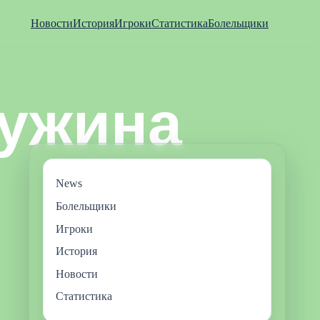
Новости
История
Игроки
Статистика
Болельщики
News
Болельщики
Игроки
История
Новости
Статистика