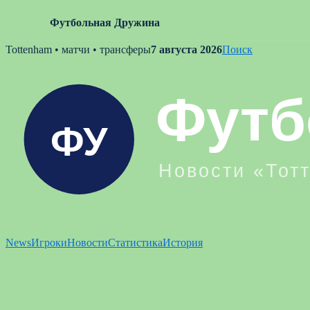
Футбольная Дружина
Skip
Tottenham • матчи • трансферы
7 августа 2026
Поиск
to
content
News
Игроки
Новости
Статистика
История